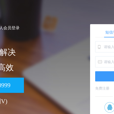
个人会员登录
短信
解决
 高效
0999
免费注册
同V)