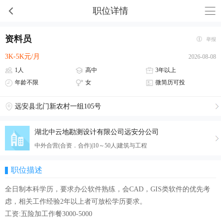
职位详情
资料员
举报
3K-5K元/月
2026-08-08
1人
高中
3年以上
年龄不限
女
微简历可投
远安县北门新农村一组105号
湖北中云地勘测设计有限公司远安分公司
中外合营(合资．合作)|10～50人|建筑与工程
职位描述
全日制本科学历，要求办公软件熟练，会CAD，GIS类软件的优先考
虑，相关工作经验2年以上者可放松学历要求。
工资:五险加工作餐3000-5000