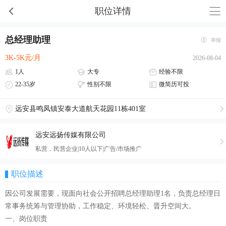
职位详情
总经理助理
举报
3K-5K元/月
2026-08-04
1人
大专
经验不限
22-35岁
性别不限
微简历可投
远安县鸣凤镇安泰大道航天花园11栋401室
远安远扬传媒有限公司
私营．民营企业|10人以下|广告/市场推广
职位描述
因公司发展需要，现面向社会公开招聘总经理助理1名，负责总经理日
常事务统筹与管理协助，工作稳定、环境轻松、晋升空间大。
一、岗位职责