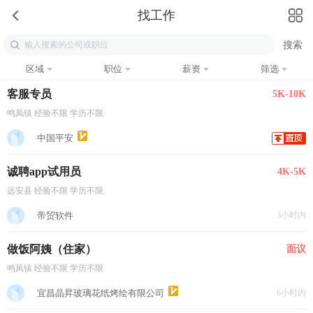
找工作
区域
职位
薪资
筛选
客服专员
5K-10K
鸣凤镇 经验不限 学历不限
中国平安
诚聘app试用员
4K-5K
远安县 经验不限 学历不限
帝贸软件
3小时内
做饭阿姨（住家）
面议
鸣凤镇 经验不限 学历不限
宜昌晶昇玻璃花纸烤绘有限公司
6小时内