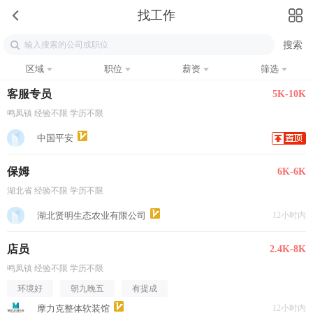
找工作
区域
职位
薪资
筛选
客服专员
5K-10K
鸣凤镇 经验不限 学历不限
中国平安
保姆
6K-6K
湖北省 经验不限 学历不限
湖北贤明生态农业有限公司
12小时内
店员
2.4K-8K
鸣凤镇 经验不限 学历不限
环境好
朝九晚五
有提成
摩力克整体软装馆
12小时内